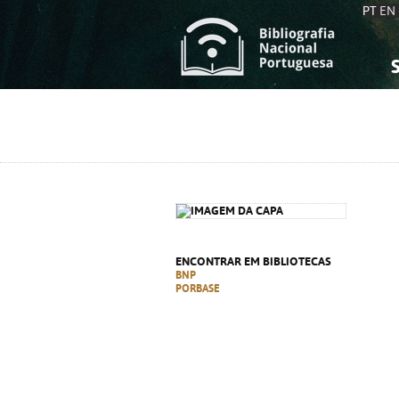
PT
EN
S
S
C
C
C
C
A
A
ENCONTRAR EM BIBLIOTECAS
BNP
PORBASE