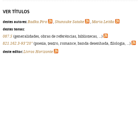
VER TÍTULOS
destes autores:
Radka Píro
,
Shunsuke Satake
,
Maria Leitão
destes temas:
087.5
(generalidades, obras de referências, bibliotecas, ...)
821.162.3-93"20"
(poesia, teatro, romance, banda desenhada, filologia, ...)
deste editor:
Livros Horizonte