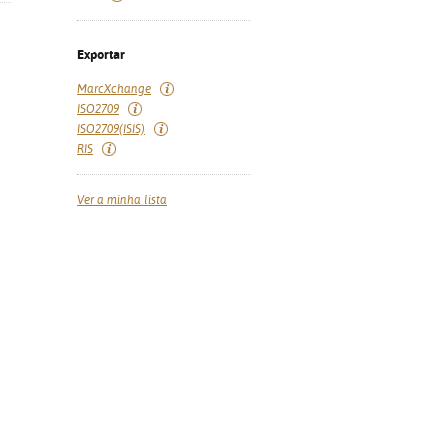
Exportar
MarcXchange
ISO2709
ISO2709(ISIS)
RIS
Ver a minha lista