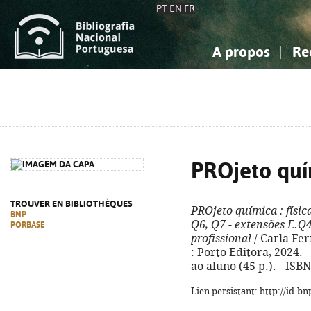
PT
EN
FR
A propos
Re
La Bibliographie Nationale
Simple
Connaissance, Information...
Connaissance, Information...
Avancée
Mes 
Sciences sociales...
Sciences sociales...
Arts, sport...
Arts, sport...
PROjeto qu
TROUVER EN BIBLIOTHÈQUES
PROjeto química
: físi
BNP
Q6, Q7 - extensões E.Q4
PORBASE
profissional
/ Carla Fer
: Porto Editora, 2024. - 
ao aluno (45 p.). - ISB
Lien persistant: http://id.