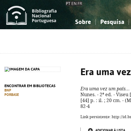
PT
EN
FR
Sobre
Pesquisa
Sobre a Bibliografia Nacional
Simples
Conhecimento, Informação...
Conhecimento, Informação...
Combinada
A
Ciências sociais...
Ciências sociais...
Arte, desporto...
Arte, desporto...
Era uma vez 
ENCONTRAR EM BIBLIOTECAS
Era uma vez um país...
BNP
Nunes. - 2ª ed. - Viseu 
PORBASE
[44] p. : il. ; 20 cm. -
82-4
Link persistente: http://id
ADICIONAR À LISTA