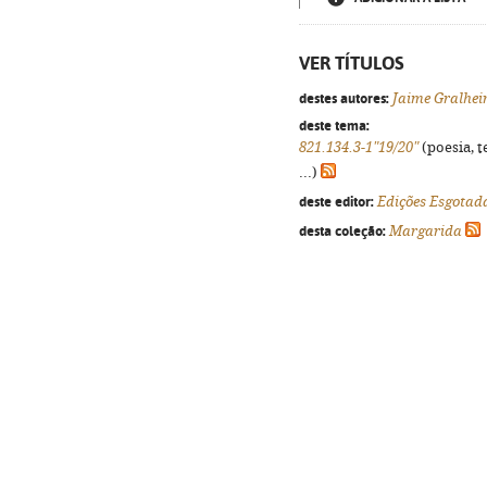
VER TÍTULOS
destes autores:
Jaime Gralhei
deste tema:
821.134.3-1"19/20"
(poesia, t
...)
deste editor:
Edições Esgotad
desta coleção:
Margarida