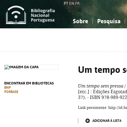
PT
EN
FR
Sobre
Pesquisa
Sobre a Bibliografia Nacional
Simples
Conhecimento, Informação...
Conhecimento, Informação...
Combinada
A
Ciências sociais...
Ciências sociais...
Arte, desporto...
Arte, desporto...
Um tempo s
ENCONTRAR EM BIBLIOTECAS
Um tempo sem pressa
/
BNP
[etc.] : Edições Esgotad
PORBASE
37). - ISBN 978-989-92
Link persistente: http://id
ADICIONAR À LISTA