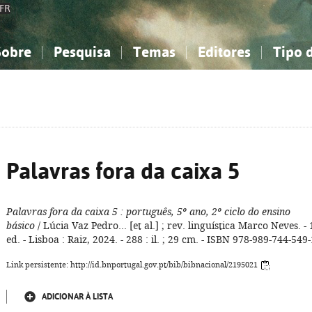
FR
Sobre
Pesquisa
Temas
Editores
Tipo 
obre a Bibliografia Nacional
imples
onhecimento, Informação...
onhecimento, Informação...
Combinada
A minha lista
Como utilizar
Filosofia, psicologia...
Filosofia, psicologia...
Perguntas frequente
iências sociais...
iências sociais...
Ciências exatas e naturais...
Ciências exatas e naturais...
rte, desporto...
rte, desporto...
Literatura, linguística...
Literatura, linguística...
Palavras fora da caixa 5
Palavras fora da caixa 5
: português, 5º ano, 2º ciclo do ensino
básico
/ Lúcia Vaz Pedro... [et al.] ; rev. linguística Marco Neves. - 
ed. - Lisboa : Raiz, 2024. - 288 : il. ; 29 cm. - ISBN 978-989-744-549-
Link persistente: http://id.bnportugal.gov.pt/bib/bibnacional/2195021
ADICIONAR À LISTA