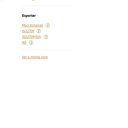
Exportar
MarcXchange
ISO2709
ISO2709(ISIS)
RIS
Ver a minha lista