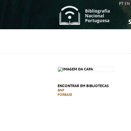
PT
EN
S
S
C
C
C
C
A
A
ENCONTRAR EM BIBLIOTECAS
BNP
PORBASE