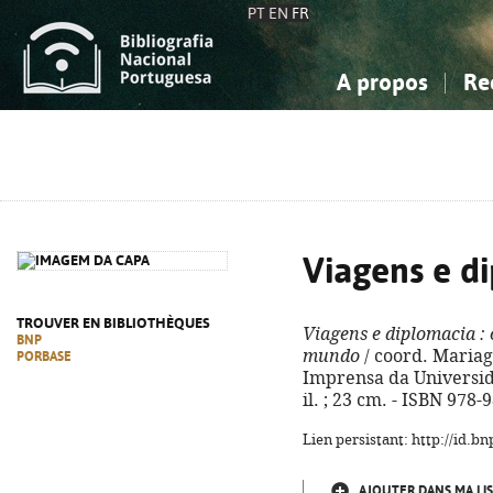
PT
EN
FR
A propos
Re
La Bibliographie Nationale
Simple
Connaissance, Information...
Connaissance, Information...
Avancée
Mes 
Sciences sociales...
Sciences sociales...
Arts, sport...
Arts, sport...
Viagens e d
TROUVER EN BIBLIOTHÈQUES
Viagens e diplomacia
: 
BNP
mundo
/ coord. Mariagr
PORBASE
Imprensa da Universida
il. ; 23 cm. - ISBN 978
Lien persistant: http://id.
AJOUTER DANS MA LIS