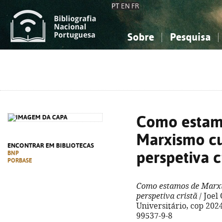
PT
EN
FR
Sobre
Pesquisa
Sobre a Bibliografia Nacional
Simples
Conhecimento, Informação...
Conhecimento, Informação...
Combinada
A
Ciências sociais...
Ciências sociais...
Arte, desporto...
Arte, desporto...
Como estam
Marxismo cu
ENCONTRAR EM BIBLIOTECAS
perspetiva c
BNP
PORBASE
Como estamos de Marx
perspetiva cristã
/ Joel 
Universitário, cop 2024.
99537-9-8