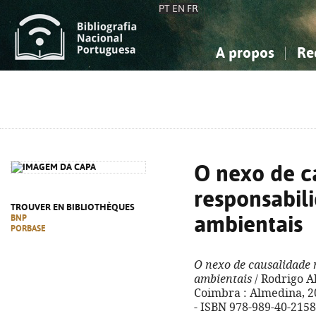
PT
EN
FR
A propos
Re
La Bibliographie Nationale
Simple
Connaissance, Information...
Connaissance, Information...
Avancée
Mes 
Sciences sociales...
Sciences sociales...
Arts, sport...
Arts, sport...
O nexo de c
responsabil
TROUVER EN BIBLIOTHÈQUES
ambientais
BNP
PORBASE
O nexo de causalidade 
ambientais
/ Rodrigo A
Coimbra : Almedina, 202
- ISBN 978-989-40-2158