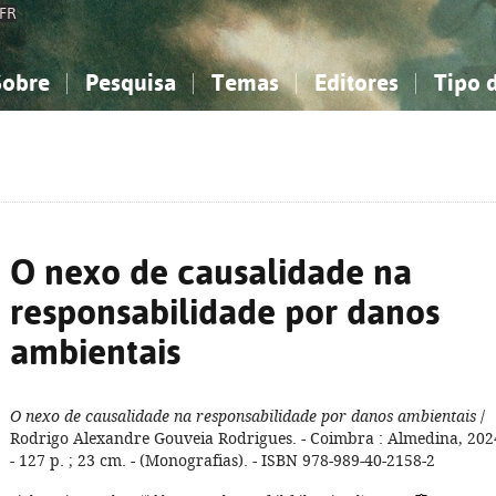
FR
Sobre
Pesquisa
Temas
Editores
Tipo 
obre a Bibliografia Nacional
imples
onhecimento, Informação...
onhecimento, Informação...
Combinada
A minha lista
Como utilizar
Filosofia, psicologia...
Filosofia, psicologia...
Perguntas frequente
iências sociais...
iências sociais...
Ciências exatas e naturais...
Ciências exatas e naturais...
rte, desporto...
rte, desporto...
Literatura, linguística...
Literatura, linguística...
O nexo de causalidade na
responsabilidade por danos
ambientais
O nexo de causalidade na responsabilidade por danos ambientais
/
Rodrigo Alexandre Gouveia Rodrigues. - Coimbra : Almedina, 202
- 127 p. ; 23 cm. - (Monografias). - ISBN 978-989-40-2158-2