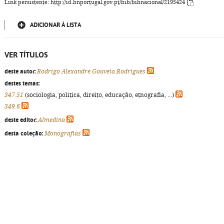
Link persistente: http://id.bnportugal.gov.pt/bib/bibnacional/2195424
ADICIONAR À LISTA
VER TÍTULOS
deste autor:
Rodrigo Alexandre Gouveia Rodrigues
destes temas:
347.51
(sociologia, política, direito, educação, etnografia, ...)
349.6
deste editor:
Almedina
desta coleção:
Monografias