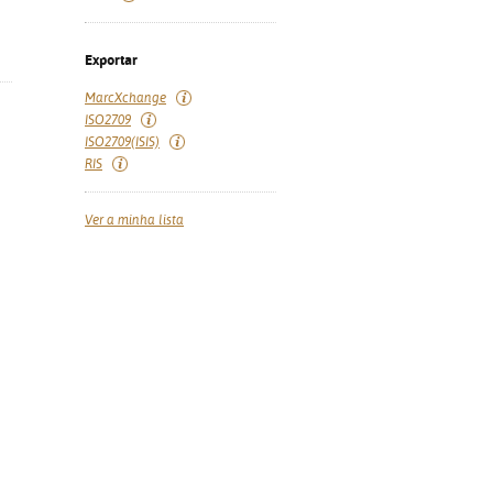
Exportar
MarcXchange
ISO2709
ISO2709(ISIS)
RIS
Ver a minha lista