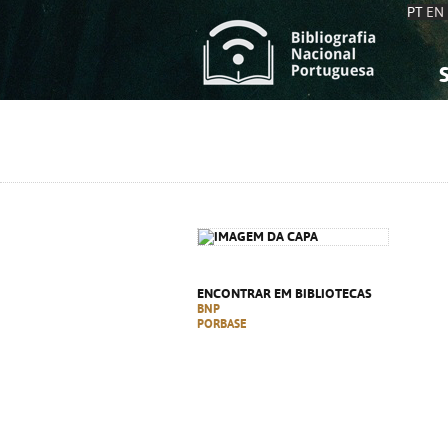
PT
EN
S
S
C
C
C
C
A
A
ENCONTRAR EM BIBLIOTECAS
BNP
PORBASE