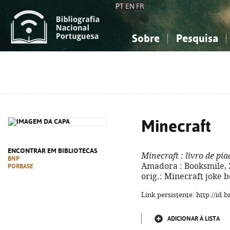
PT
EN
FR
Sobre
Pesquisa
Sobre a Bibliografia Nacional
Simples
Conhecimento, Informação...
Conhecimento, Informação...
Combinada
A
Ciências sociais...
Ciências sociais...
Arte, desporto...
Arte, desporto...
Minecraft
ENCONTRAR EM BIBLIOTECAS
Minecraft
: livro de pia
BNP
Amadora : Booksmile, 2024
PORBASE
orig.: Minecraft joke 
Link persistente: http://id
ADICIONAR À LISTA