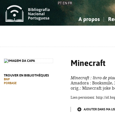
PT
EN
FR
A propos
Re
La Bibliographie Nationale
Simple
Connaissance, Information...
Connaissance, Information...
Avancée
Mes 
Sciences sociales...
Sciences sociales...
Arts, sport...
Arts, sport...
Minecraft
TROUVER EN BIBLIOTHÈQUES
Minecraft
: livro de pia
BNP
Amadora : Booksmile, 2024
PORBASE
orig.: Minecraft joke 
Lien persistant: http://id.
AJOUTER DANS MA LIS