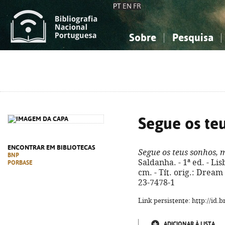
PT
EN
FR
Sobre
Pesquisa
Sobre a Bibliografia Nacional
Simples
Conhecimento, Informação...
Conhecimento, Informação...
Combinada
A
Ciências sociais...
Ciências sociais...
Arte, desporto...
Arte, desporto...
Segue os te
ENCONTRAR EM BIBLIOTECAS
Segue os teus sonhos, 
BNP
Saldanha. - 1ª ed. - Lisb
PORBASE
cm. - Tít. orig.: Dream
23-7478-1
Link persistente: http://id
ADICIONAR À LISTA