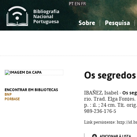
PT
EN
FR
Sobre
Pesquisa
Sobre a Bibliografia Nacional
Simples
Conhecimento, Informação...
Conhecimento, Informação...
Combinada
A
Ciências sociais...
Ciências sociais...
Arte, desporto...
Arte, desporto...
Os segredos
ENCONTRAR EM BIBLIOTECAS
Os seg
IBAÑEZ, Isabel -
BNP
rio. Trad. Elga Fontes. 
PORBASE
p. : il. ; 24 cm. Tít. o
989-236-176-5
Link persistente: http://id
ADICIONAR À LISTA