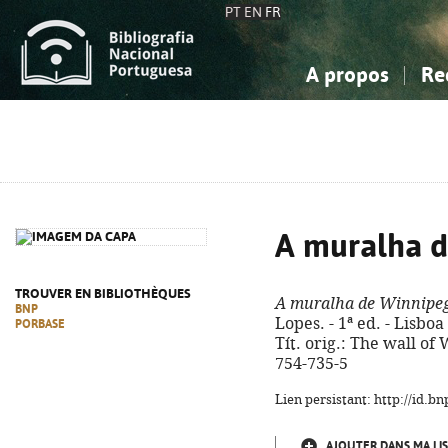
PT
EN
FR
A propos
Re
La Bibliographie Nationale
Simple
Connaissance, Information...
Connaissance, Information...
Avancée
Mes 
Sciences sociales...
Sciences sociales...
Arts, sport...
Arts, sport...
A muralha d
TROUVER EN BIBLIOTHÈQUES
A muralha de Winnipeg
BNP
Lopes. - 1ª ed. - Lisboa
PORBASE
Tít. orig.: The wall o
754-735-5
Lien persistant: http://id.
AJOUTER DANS MA LIS