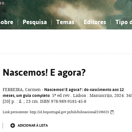
FR
Sobre
Pesquisa
Temas
Editores
Tipo 
obre a Bibliografia Nacional
imples
onhecimento, Informação...
onhecimento, Informação...
Combinada
A minha lista
Como utilizar
Filosofia, psicologia...
Filosofia, psicologia...
Perguntas frequente
iências sociais...
iências sociais...
Ciências exatas e naturais...
Ciências exatas e naturais...
rte, desporto...
rte, desporto...
Literatura, linguística...
Literatura, linguística...
Nascemos! E agora?
FERREIRA, Carmen -
Nascemos! E agora?
: do nascimento aos 12
meses, um guia completo
. 5ª ed rev.. Lisboa : Manuscrito, 2024. 34
[20] p. : il. ; 23 cm. ISBN 978-989-9181-45-8
Link persistente: http://id.bnportugal.gov.pt/bib/bibnacional/2196525
ADICIONAR À LISTA