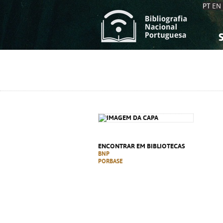
PT
EN
S
S
C
C
C
C
A
A
ENCONTRAR EM BIBLIOTECAS
BNP
PORBASE