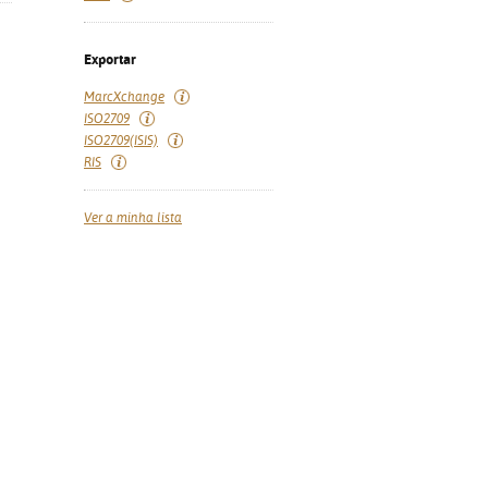
Exportar
MarcXchange
ISO2709
ISO2709(ISIS)
RIS
Ver a minha lista