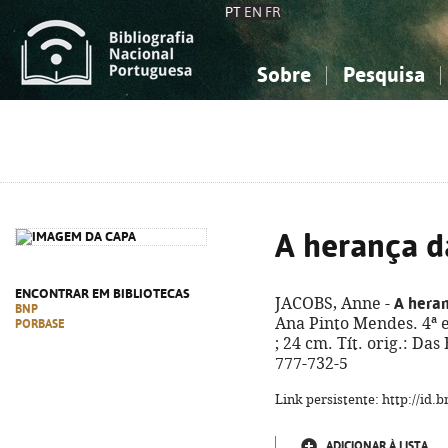
PT
EN
FR
Sobre
Pesquisa
Sobre a Bibliografia Nacional
Simples
Conhecimento, Informação...
Conhecimento, Informação...
Combinada
A
Ciências sociais...
Ciências sociais...
Arte, desporto...
Arte, desporto...
A herança d
ENCONTRAR EM BIBLIOTECAS
A heran
JACOBS, Anne -
BNP
Ana Pinto Mendes. 4ª ed
PORBASE
; 24 cm. Tít. orig.: Da
777-732-5
Link persistente: http://id
ADICIONAR À LISTA