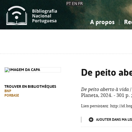
PT
EN
FR
A propos
Re
La Bibliographie Nationale
Simple
Connaissance, Information...
Connaissance, Information...
Avancée
Mes 
Sciences sociales...
Sciences sociales...
Arts, sport...
Arts, sport...
De peito abe
TROUVER EN BIBLIOTHÈQUES
De peito aberto à vida
/
BNP
Planeta, 2024. - 301 p.
PORBASE
Lien persistant: http://id.
AJOUTER DANS MA LIS