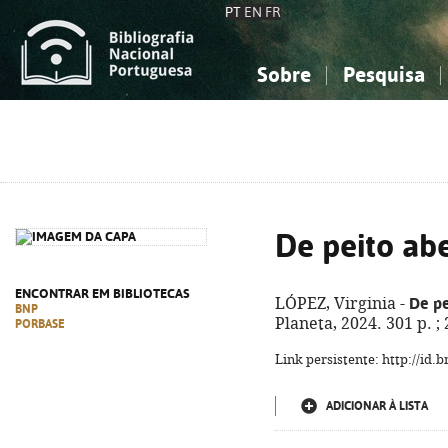
PT
EN
FR
Sobre
Pesquisa
Sobre a Bibliografia Nacional
Simples
Conhecimento, Informação...
Conhecimento, Informação...
Combinada
A
Ciências sociais...
Ciências sociais...
Arte, desporto...
Arte, desporto...
De peito abe
ENCONTRAR EM BIBLIOTECAS
De pe
LÓPEZ, Virginia -
BNP
Planeta, 2024. 301 p. 
PORBASE
Link persistente: http://id
ADICIONAR À LISTA