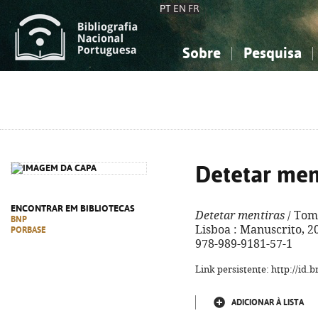
PT
EN
FR
Sobre
Pesquisa
Sobre a Bibliografia Nacional
Simples
Conhecimento, Informação...
Conhecimento, Informação...
Combinada
A
Ciências sociais...
Ciências sociais...
Arte, desporto...
Arte, desporto...
Detetar men
ENCONTRAR EM BIBLIOTECAS
Detetar mentiras
/ Tomá
BNP
Lisboa : Manuscrito, 2024
PORBASE
978-989-9181-57-1
Link persistente: http://id
ADICIONAR À LISTA