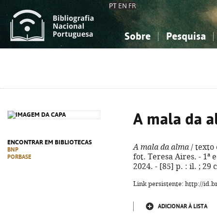
PT
EN
FR
Sobre
Pesquisa
Sobre a Bibliografia Nacional
Simples
Conhecimento, Informação...
Conhecimento, Informação...
Combinada
A
Ciências sociais...
Ciências sociais...
Arte, desporto...
Arte, desporto...
A mala da 
ENCONTRAR EM BIBLIOTECAS
A mala da alma
/ texto 
BNP
fot. Teresa Aires. - 1ª 
PORBASE
2024. - [85] p. : il. ; 
Link persistente: http://id
ADICIONAR À LISTA