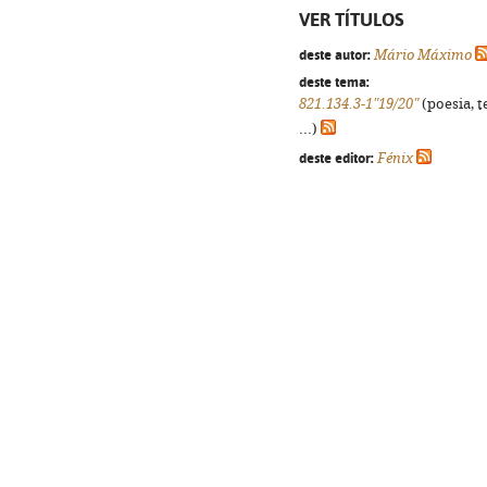
VER TÍTULOS
deste autor:
Mário Máximo
deste tema:
821.134.3-1"19/20"
(poesia, t
...)
deste editor:
Fénix