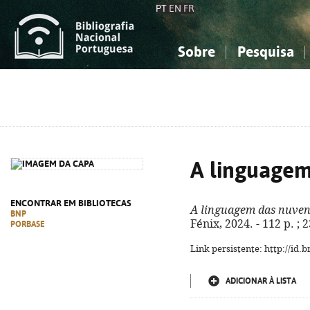
PT
EN
FR
Sobre
Pesquisa
Sobre a Bibliografia Nacional
Simples
Conhecimento, Informação...
Conhecimento, Informação...
Combinada
A
Ciências sociais...
Ciências sociais...
Arte, desporto...
Arte, desporto...
A linguagem
ENCONTRAR EM BIBLIOTECAS
A linguagem das nuven
BNP
Fénix, 2024. - 112 p. ;
PORBASE
Link persistente: http://id
ADICIONAR À LISTA