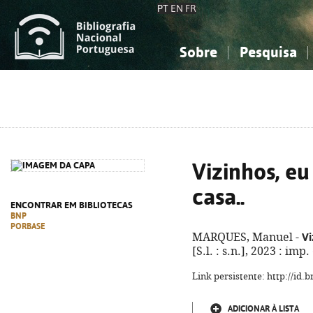
PT
EN
FR
Sobre
Pesquisa
Sobre a Bibliografia Nacional
Simples
Conhecimento, Informação...
Conhecimento, Informação...
Combinada
A
Ciências sociais...
Ciências sociais...
Arte, desporto...
Arte, desporto...
Vizinhos, e
casa..
ENCONTRAR EM BIBLIOTECAS
BNP
PORBASE
Vi
MARQUES, Manuel -
[S.l. : s.n.], 2023 : imp
Link persistente: http://id
ADICIONAR À LISTA