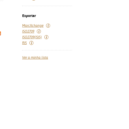
Exportar
MarcXchange
ISO2709
ISO2709(ISIS)
RIS
Ver a minha lista