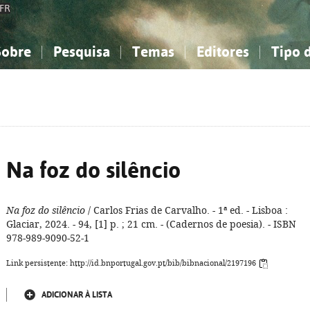
FR
Sobre
Pesquisa
Temas
Editores
Tipo 
obre a Bibliografia Nacional
imples
onhecimento, Informação...
onhecimento, Informação...
Combinada
A minha lista
Como utilizar
Filosofia, psicologia...
Filosofia, psicologia...
Perguntas frequente
iências sociais...
iências sociais...
Ciências exatas e naturais...
Ciências exatas e naturais...
rte, desporto...
rte, desporto...
Literatura, linguística...
Literatura, linguística...
Na foz do silêncio
Na foz do silêncio
/ Carlos Frias de Carvalho. - 1ª ed. - Lisboa :
Glaciar, 2024. - 94, [1] p. ; 21 cm. - (Cadernos de poesia). - ISBN
978-989-9090-52-1
Link persistente: http://id.bnportugal.gov.pt/bib/bibnacional/2197196
ADICIONAR À LISTA