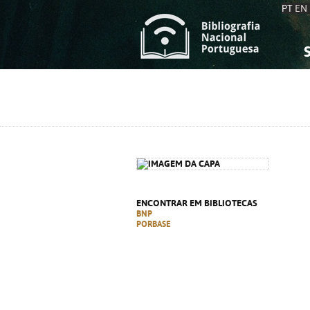
PT
EN
S
S
C
C
C
C
A
A
ENCONTRAR EM BIBLIOTECAS
BNP
PORBASE