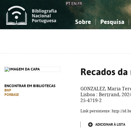
PT
EN
FR
Sobre
Pesquisa
Sobre a Bibliografia Nacional
Simples
Conhecimento, Informação...
Conhecimento, Informação...
Combinada
A
Ciências sociais...
Ciências sociais...
Arte, desporto...
Arte, desporto...
Recados da
ENCONTRAR EM BIBLIOTECAS
GONZALEZ, Maria Tere
BNP
Lisboa : Bertrand, 2024
PORBASE
25-4719-2
Link persistente: http://id
ADICIONAR À LISTA