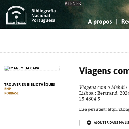
PT
EN
FR
A propos
Re
La Bibliographie Nationale
Simple
Connaissance, Information...
Connaissance, Information...
Avancée
Mes 
Sciences sociales...
Sciences sociales...
Arts, sport...
Arts, sport...
Viagens co
TROUVER EN BIBLIOTHÈQUES
Viagens com o Mehdi
/ 
BNP
Lisboa : Bertrand, 2024.
PORBASE
25-4804-5
Lien persistant: http://id.
AJOUTER DANS MA LIS