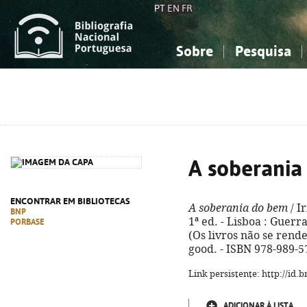
PT
EN
FR
Sobre
Pesquisa
Sobre a Bibliografia Nacional
Simples
Conhecimento, Informação...
Conhecimento, Informação...
Combinada
A
Ciências sociais...
Ciências sociais...
Arte, desporto...
Arte, desporto...
A soberania
ENCONTRAR EM BIBLIOTECAS
A soberania do bem
/ I
BNP
1ª ed. - Lisboa : Guerra 
PORBASE
(Os livros não se rende
good. - ISBN 978-989-5
Link persistente: http://id
ADICIONAR À LISTA