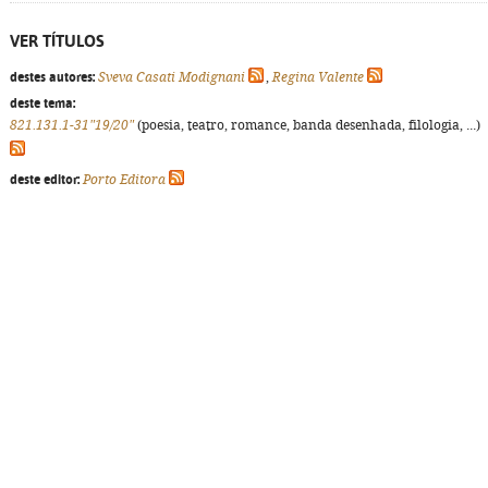
VER TÍTULOS
destes autores:
Sveva Casati Modignani
,
Regina Valente
deste tema:
821.131.1-31"19/20"
(poesia, teatro, romance, banda desenhada, filologia, ...)
deste editor:
Porto Editora