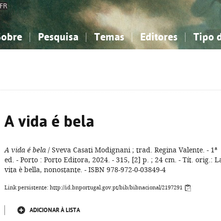
FR
Sobre
Pesquisa
Temas
Editores
Tipo 
obre a Bibliografia Nacional
imples
onhecimento, Informação...
onhecimento, Informação...
Combinada
A minha lista
Como utilizar
Filosofia, psicologia...
Filosofia, psicologia...
Perguntas frequente
iências sociais...
iências sociais...
Ciências exatas e naturais...
Ciências exatas e naturais...
rte, desporto...
rte, desporto...
Literatura, linguística...
Literatura, linguística...
A vida é bela
A vida é bela
/ Sveva Casati Modignani ; trad. Regina Valente. - 1ª
ed. - Porto : Porto Editora, 2024. - 315, [2] p. ; 24 cm. - Tít. orig.: L
vita è bella, nonostante. - ISBN 978-972-0-03849-4
Link persistente: http://id.bnportugal.gov.pt/bib/bibnacional/2197291
ADICIONAR À LISTA