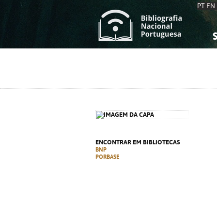
PT
EN
S
S
C
C
C
C
A
A
ENCONTRAR EM BIBLIOTECAS
BNP
PORBASE