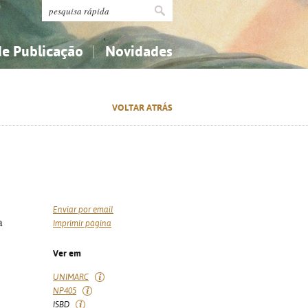
de Publicação
Novidades
s
Religião...
Religião...
VOLTAR ATRÁS
Ciências aplicadas...
Ciências aplicadas...
História, geografia, biografias...
História, geografia, biografias...
Enviar por email
a
Imprimir página
Ver em
UNIMARC
NP405
ISBD