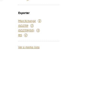
Exportar
MarcXchange
ISO2709
ISO2709(ISIS)
RIS
Ver a minha lista