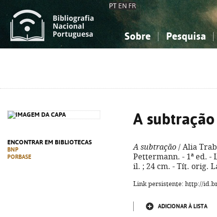
PT
EN
FR
Sobre
Pesquisa
Sobre a Bibliografia Nacional
Simples
Conhecimento, Informação...
Conhecimento, Informação...
Combinada
A
Ciências sociais...
Ciências sociais...
Arte, desporto...
Arte, desporto...
A subtração
ENCONTRAR EM BIBLIOTECAS
A subtração
/ Alia Trab
BNP
Pettermann. - 1ª ed. - L
PORBASE
il. ; 24 cm. - Tít. orig
Link persistente: http://id
ADICIONAR À LISTA