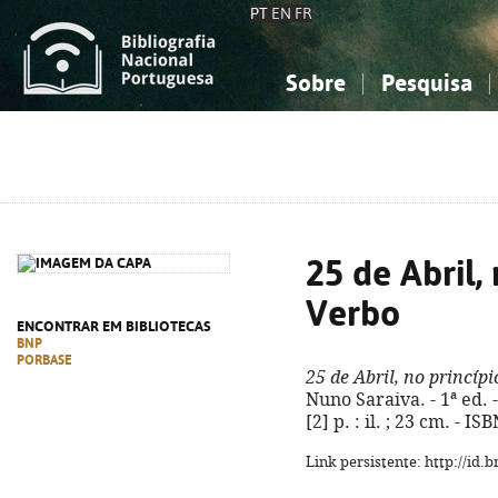
PT
EN
FR
Sobre
Pesquisa
Sobre a Bibliografia Nacional
Simples
Conhecimento, Informação...
Conhecimento, Informação...
Combinada
A
Ciências sociais...
Ciências sociais...
Arte, desporto...
Arte, desporto...
25 de Abril,
Verbo
ENCONTRAR EM BIBLIOTECAS
BNP
PORBASE
25 de Abril, no princíp
Nuno Saraiva. - 1ª ed. 
[2] p. : il. ; 23 cm. - 
Link persistente: http://id