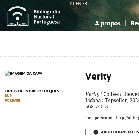
PT
EN
FR
A propos
Re
La Bibliographie Nationale
Simple
Connaissance, Information...
Connaissance, Information...
Avancée
Mes 
Sciences sociales...
Sciences sociales...
Arts, sport...
Arts, sport...
Verity
TROUVER EN BIBLIOTHÈQUES
Verity
/ Colleen Hoover
BNP
Lisboa : Topseller, 2024
PORBASE
668-740-3
Lien persistant: http://id.
AJOUTER DANS MA LIS