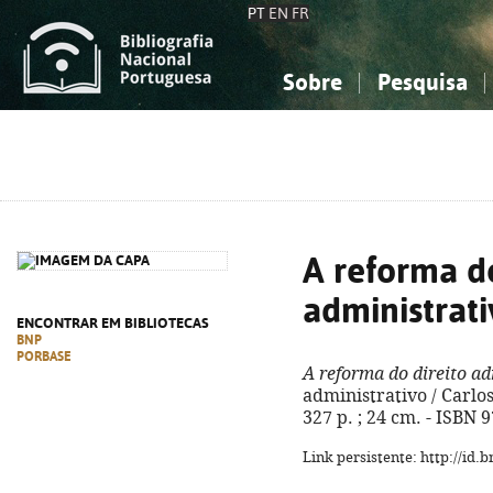
PT
EN
FR
Sobre
Pesquisa
Sobre a Bibliografia Nacional
Simples
Conhecimento, Informação...
Conhecimento, Informação...
Combinada
A
Ciências sociais...
Ciências sociais...
Arte, desporto...
Arte, desporto...
A reforma do
administrat
ENCONTRAR EM BIBLIOTECAS
BNP
PORBASE
A reforma do direito ad
administrativo / Carlos
327 p. ; 24 cm. - ISBN 
Link persistente: http://id