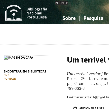
PT
EN
FR
Sobre
Pesquisa
Sobre a Bibliografia Nacional
Simples
Conhecimento, Informação...
Conhecimento, Informação...
Combinada
A
Ciências sociais...
Ciências sociais...
Arte, desporto...
Arte, desporto...
Um terrível
ENCONTRAR EM BIBLIOTECAS
Um terrível verdor
/ Be
BNP
Pires. - 2ª ed. rev. e au
PORBASE
p. ; 24 cm. - Tít. orig.
787-553-3
Link persistente: http://id
ADICIONAR À LISTA