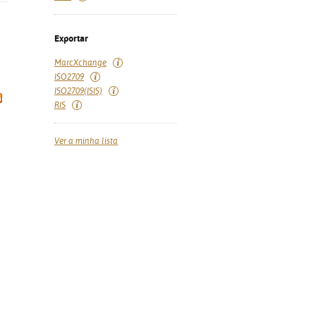
Exportar
MarcXchange
ISO2709
ISO2709(ISIS)
RIS
Ver a minha lista