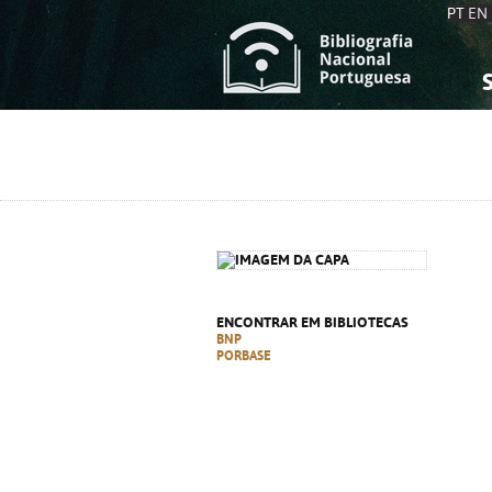
PT
EN
S
S
C
C
C
C
A
A
ENCONTRAR EM BIBLIOTECAS
BNP
PORBASE