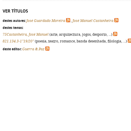
VER TÍTULOS
destes autores:
José Guardado Moreira
,
José Manuel Castanheira
destes temas:
75Castanheira, José Manuel
(arte, arquitectura, jogos, desporto, ...)
821.134.3-1"19/20"
(poesia, teatro, romance, banda desenhada, filologia, ...)
deste editor:
Guerra & Paz