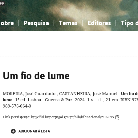
FR
Sobre
Pesquisa
Temas
Editores
Tipo 
obre a Bibliografia Nacional
imples
onhecimento, Informação...
onhecimento, Informação...
Combinada
A minha lista
Como utilizar
Filosofia, psicologia...
Filosofia, psicologia...
Perguntas frequente
iências sociais...
iências sociais...
Ciências exatas e naturais...
Ciências exatas e naturais...
rte, desporto...
rte, desporto...
Literatura, linguística...
Literatura, linguística...
Um fio de lume
MOREIRA, José Guardado ; CASTANHEIRA, José Manuel -
Um fio d
lume
. 1ª ed. Lisboa : Guerra & Paz, 2024. 1 v. : il. ; 21 cm. ISBN 97
989-576-064-0
Link persistente: http://id.bnportugal.gov.pt/bib/bibnacional/2197695
ADICIONAR À LISTA