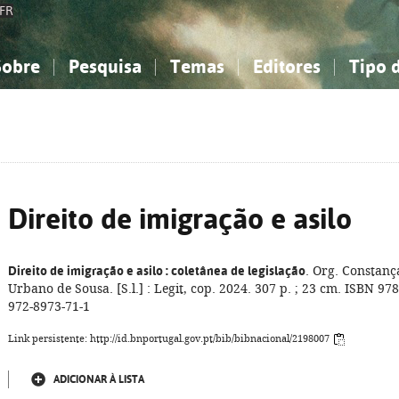
FR
Sobre
Pesquisa
Temas
Editores
Tipo 
obre a Bibliografia Nacional
imples
onhecimento, Informação...
onhecimento, Informação...
Combinada
A minha lista
Como utilizar
Filosofia, psicologia...
Filosofia, psicologia...
Perguntas frequente
iências sociais...
iências sociais...
Ciências exatas e naturais...
Ciências exatas e naturais...
rte, desporto...
rte, desporto...
Literatura, linguística...
Literatura, linguística...
Direito de imigração e asilo
Direito de imigração e asilo
: coletânea de legislação
. Org. Constanç
Urbano de Sousa. [S.l.] : Legit, cop. 2024. 307 p. ; 23 cm. ISBN 978
972-8973-71-1
Link persistente: http://id.bnportugal.gov.pt/bib/bibnacional/2198007
ADICIONAR À LISTA