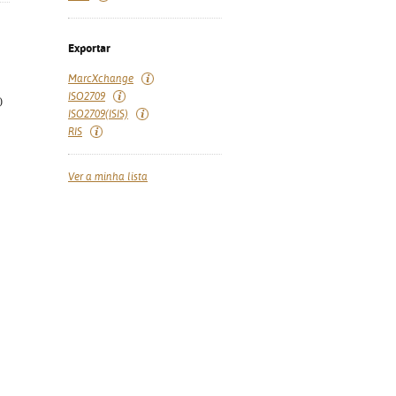
Exportar
MarcXchange
ISO2709
)
ISO2709(ISIS)
RIS
Ver a minha lista