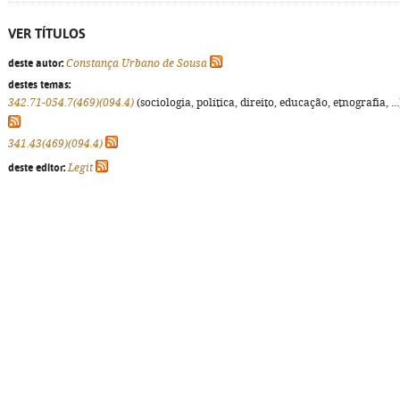
VER TÍTULOS
deste autor:
Constança Urbano de Sousa
destes temas:
342.71-054.7(469)(094.4)
(sociologia, política, direito, educação, etnografia, ...
341.43(469)(094.4)
deste editor:
Legit