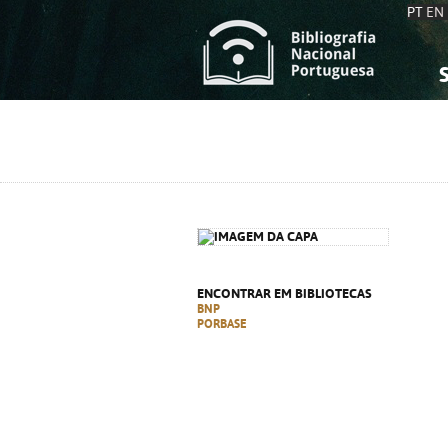
PT
EN
S
S
C
C
C
C
A
A
ENCONTRAR EM BIBLIOTECAS
BNP
PORBASE