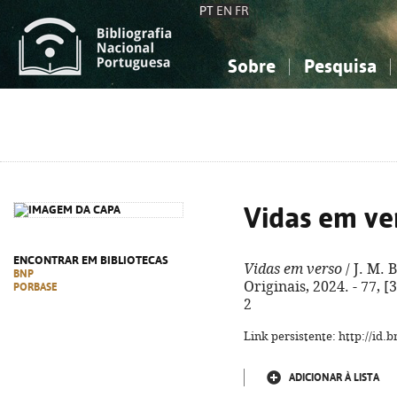
PT
EN
FR
Sobre
Pesquisa
Sobre a Bibliografia Nacional
Simples
Conhecimento, Informação...
Conhecimento, Informação...
Combinada
A
Ciências sociais...
Ciências sociais...
Arte, desporto...
Arte, desporto...
Vidas em ve
ENCONTRAR EM BIBLIOTECAS
Vidas em verso
/ J. M. 
BNP
Originais, 2024. - 77, [
PORBASE
2
Link persistente: http://id
ADICIONAR À LISTA