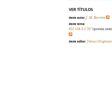
VER TÍTULOS
deste autor:
J. M. Barreto
deste tema:
821.134.3-1"20"
(poesia, teat
deste editor:
Temas Originais