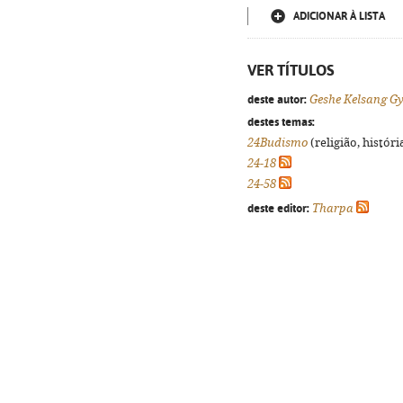
ADICIONAR À LISTA
VER TÍTULOS
deste autor:
Geshe Kelsang G
destes temas:
24Budismo
(religião, histór
24-18
24-58
deste editor:
Tharpa