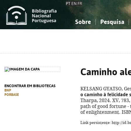
PT
EN
FR
Sobre
Pesquisa
Sobre a Bibliografia Nacional
Simples
Conhecimento, Informação...
Conhecimento, Informação...
Combinada
A
Ciências sociais...
Ciências sociais...
Arte, desporto...
Arte, desporto...
Caminho ale
ENCONTRAR EM BIBLIOTECAS
KELSANG GYATSO, Ges
BNP
o caminho à felicidade
PORBASE
Tharpa, 2024. XV, 783, [1
path of good fortune -
of enlightenment. ISB
Link persistente: http://id