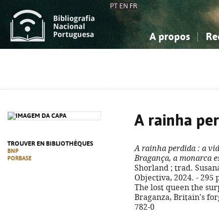
PT
EN
FR
A propos
Re
La Bibliographie Nationale
Simple
Connaissance, Information...
Connaissance, Information...
Avancée
Mes 
Sciences sociales...
Sciences sociales...
Arts, sport...
Arts, sport...
A rainha pe
TROUVER EN BIBLIOTHÈQUES
A rainha perdida
: a vi
BNP
Bragança, a monarca e
PORBASE
Shorland ; trad. Susana 
Objectiva, 2024. - 295 p., 
The lost queen the surp
Braganza, Britain's fo
782-0