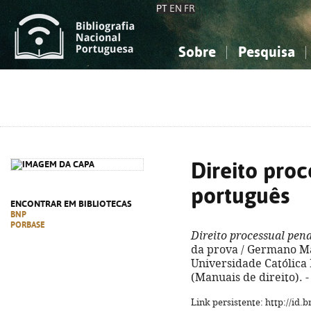
PT
EN
FR
Sobre
Pesquisa
Sobre a Bibliografia Nacional
Simples
Conhecimento, Informação...
Conhecimento, Informação...
Combinada
A
Ciências sociais...
Ciências sociais...
Arte, desporto...
Arte, desporto...
Direito proc
português
ENCONTRAR EM BIBLIOTECAS
BNP
PORBASE
Direito processual pen
da prova / Germano Mar
Universidade Católica E
(Manuais de direito).
Link persistente: http://id