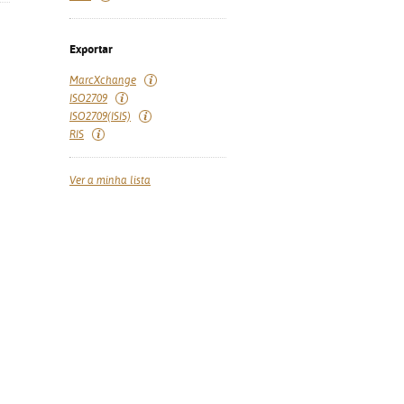
Exportar
MarcXchange
ISO2709
ISO2709(ISIS)
RIS
Ver a minha lista