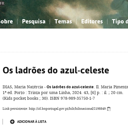
FR
Sobre
Pesquisa
Temas
Editores
Tipo 
obre a Bibliografia Nacional
imples
onhecimento, Informação...
onhecimento, Informação...
Combinada
A minha lista
Como utilizar
Filosofia, psicologia...
Filosofia, psicologia...
Perguntas frequente
iências sociais...
iências sociais...
Ciências exatas e naturais...
Ciências exatas e naturais...
rte, desporto...
rte, desporto...
Literatura, linguística...
Literatura, linguística...
Os ladrões do azul-celeste
DIAS, Maria Natércia -
Os ladrões do azul-celeste
. Il. Maria Pimente
1ª ed. Porto : Trinta por uma Linha, 2024. 43, [6] p. : il. ; 20 cm.
(Kids pocket books ; 30). ISBN 978-989-35750-1-7
Link persistente: http://id.bnportugal.gov.pt/bib/bibnacional/2198849
ADICIONAR À LISTA