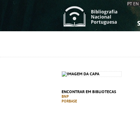
PT
EN
S
S
C
C
C
C
A
A
ENCONTRAR EM BIBLIOTECAS
BNP
PORBASE