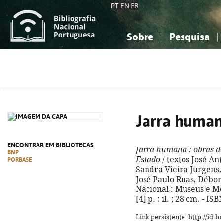
PT
EN
FR
Sobre
Pesquisa
Sobre a Bibliografia Nacional
Simples
Conhecimento, Informação...
Conhecimento, Informação...
Combinada
A
Ciências sociais...
Ciências sociais...
Arte, desporto...
Arte, desporto...
Jarra huma
ENCONTRAR EM BIBLIOTECAS
Jarra humana
: obras 
BNP
Estado
/ textos José Ant
PORBASE
Sandra Vieira Jürgens. 
José Paulo Ruas, Débor
Nacional : Museus e Mo
[4] p. : il. ; 28 cm. - 
Link persistente: http://id