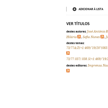
ADICIONAR À LISTA
VER TÍTULOS
destes autores:
José António 
Hilário
,
Sofia Nunes
,
J
destes temas:
73/77A/Z(=1:469)"19/20"(083
73/77.037/.038.5(=1:469)"19/
destes editores:
Imprensa Nac