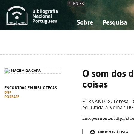
PT
EN
FR
Sobre
Pesquisa
Sobre a Bibliografia Nacional
Simples
Conhecimento, Informação...
Conhecimento, Informação...
Combinada
A
Ciências sociais...
Ciências sociais...
Arte, desporto...
Arte, desporto...
O som dos d
coisas
ENCONTRAR EM BIBLIOTECAS
BNP
PORBASE
FERNANDES, Teresa -
ed. Linda-a-Velha : DG 
Link persistente: http://id
ADICIONAR À LISTA