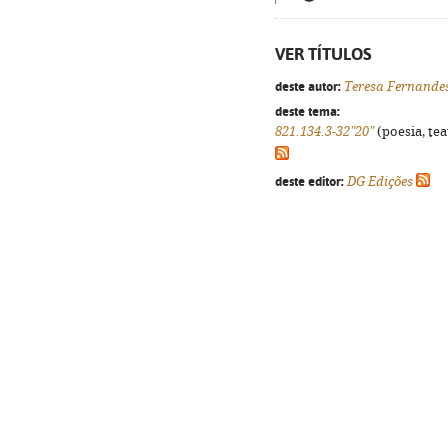
VER TÍTULOS
deste autor:
Teresa Fernande
deste tema:
821.134.3-32"20"
(poesia, tea
deste editor:
DG Edições