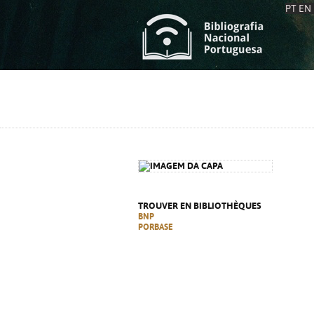
PT
EN
L
S
C
C
S
S
A
A
TROUVER EN BIBLIOTHÈQUES
BNP
PORBASE