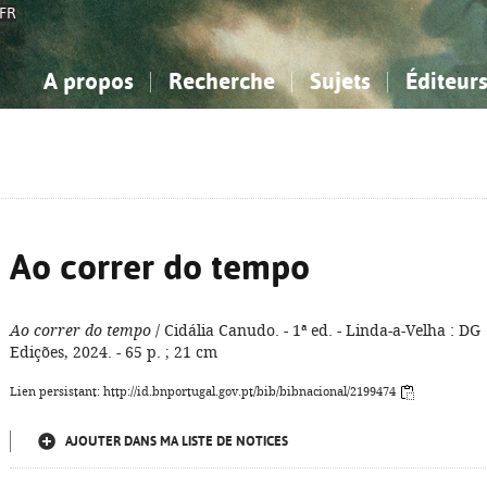
FR
A propos
Recherche
Sujets
Éditeur
a Bibliographie Nationale
imple
onnaissance, Information...
onnaissance, Information...
Avancée
Mes notices
Comment utiliser
Philosophie, psychologie...
Philosophie, psychologie...
Aide - FAQ
ciences sociales...
ciences sociales...
Mathématiques, sciences
Mathématiques, sciences
rts, sport...
rts, sport...
naturelles...
Littérature, linguistique...
naturelles...
Littérature, linguistique...
Ao correr do tempo
Ao correr do tempo
/ Cidália Canudo. - 1ª ed. - Linda-a-Velha : DG
Edições, 2024. - 65 p. ; 21 cm
Lien persistant: http://id.bnportugal.gov.pt/bib/bibnacional/2199474
AJOUTER DANS MA LISTE DE NOTICES