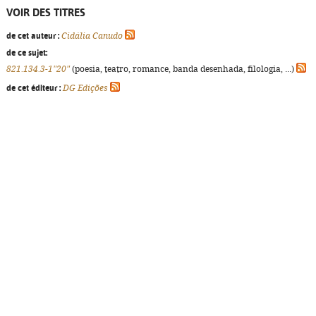
VOIR DES TITRES
de cet auteur :
Cidália Canudo
de ce sujet:
821.134.3-1"20"
(poesia, teatro, romance, banda desenhada, filologia, ...)
de cet éditeur :
DG Edições