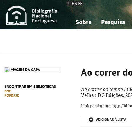
PT
EN
FR
Sobre
Pesquisa
Sobre a Bibliografia Nacional
Simples
Conhecimento, Informação...
Conhecimento, Informação...
Combinada
A
Ciências sociais...
Ciências sociais...
Arte, desporto...
Arte, desporto...
Ao correr d
ENCONTRAR EM BIBLIOTECAS
Ao correr do tempo
/ Ci
BNP
Velha : DG Edições, 202
PORBASE
Link persistente: http://id
ADICIONAR À LISTA