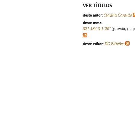
VER TÍTULOS
deste autor:
Cidália Canudo
deste tema:
821.134.3-1"20"
(poesia, teat
deste editor:
DG Edições