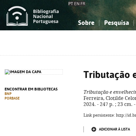
PT
EN
FR
Sobre
Pesquisa
Sobre a Bibliografia Nacional
Simples
Conhecimento, Informação...
Conhecimento, Informação...
Combinada
A
Ciências sociais...
Ciências sociais...
Arte, desporto...
Arte, desporto...
Tributação 
ENCONTRAR EM BIBLIOTECAS
Tributação e envelhec
BNP
Ferreira, Clotilde Cel
PORBASE
2024. - 247 p. ; 23 cm.
Link persistente: http://id
ADICIONAR À LISTA