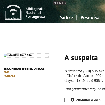
PT
EN
FR
Sobre
Pesquisa
Sobre a Bibliografia Nacional
Simples
Conhecimento, Informação...
Conhecimento, Informação...
Combinada
A
Ciências sociais...
Ciências sociais...
Arte, desporto...
Arte, desporto...
A suspeita
ENCONTRAR EM BIBLIOTECAS
A suspeita
/ Ruth Ware ;
BNP
: Clube do Autor, 2024. -
PORBASE
days. - ISBN 978-989-7
Link persistente: http://id
ADICIONAR À LISTA