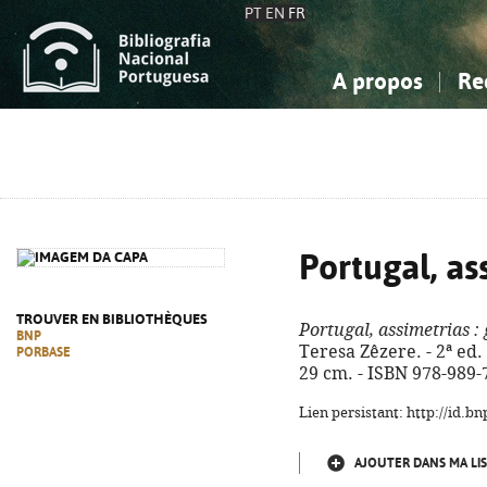
PT
EN
FR
A propos
Re
La Bibliographie Nationale
Simple
Connaissance, Information...
Connaissance, Information...
Avancée
Mes 
Sciences sociales...
Sciences sociales...
Arts, sport...
Arts, sport...
Portugal, as
TROUVER EN BIBLIOTHÈQUES
Portugal, assimetrias
: 
BNP
Teresa Zêzere. - 2ª ed. -
PORBASE
29 cm. - ISBN 978-989-
Lien persistant: http://id.
AJOUTER DANS MA LIS