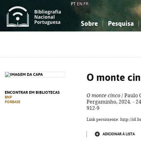
PT
EN
FR
Sobre
Pesquisa
Sobre a Bibliografia Nacional
Simples
Conhecimento, Informação...
Conhecimento, Informação...
Combinada
A
Ciências sociais...
Ciências sociais...
Arte, desporto...
Arte, desporto...
O monte ci
ENCONTRAR EM BIBLIOTECAS
O monte cinco
/ Paulo C
BNP
Pergaminho, 2024. - 242
PORBASE
912-9
Link persistente: http://id
ADICIONAR À LISTA