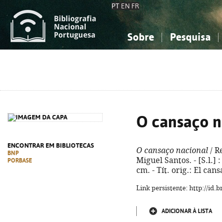
PT
EN
FR
Sobre
Pesquisa
Sobre a Bibliografia Nacional
Simples
Conhecimento, Informação...
Conhecimento, Informação...
Combinada
A
Ciências sociais...
Ciências sociais...
Arte, desporto...
Arte, desporto...
O cansaço n
ENCONTRAR EM BIBLIOTECAS
O cansaço nacional
/ R
BNP
Miguel Santos. - [S.l.] : 
PORBASE
cm. - Tít. orig.: El can
Link persistente: http://id
ADICIONAR À LISTA