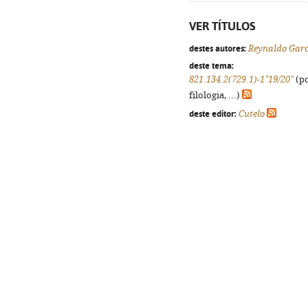
VER TÍTULOS
destes autores:
Reynaldo Garc
deste tema:
821.134.2(729.1)-1"19/20"
(po
filologia, ...)
deste editor:
Cutelo