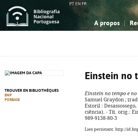
PT
EN
FR
A propos
Re
La Bibliographie Nationale
Simple
Connaissance, Information...
Connaissance, Information...
Avancée
Mes 
Sciences sociales...
Sciences sociales...
Arts, sport...
Arts, sport...
Einstein no
TROUVER EN BIBLIOTHÈQUES
Einstein no tempo e no
BNP
Samuel Graydon ; trad. 
PORBASE
Estoril : Desassossego, 2
ciência). - Tít. orig.: 
989-9138-80-3
Lien persistant: http://id.