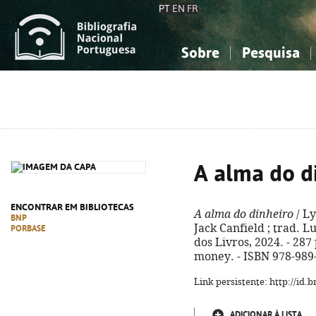
PT
EN
FR
Sobre
Pesquisa
Sobre a Bibliografia Nacional
Simples
Conhecimento, Informação...
Conhecimento, Informação...
Combinada
A
Ciências sociais...
Ciências sociais...
Arte, desporto...
Arte, desporto...
A alma do d
ENCONTRAR EM BIBLIOTECAS
A alma do dinheiro
/ Ly
BNP
Jack Canfield ; trad. Luí
PORBASE
dos Livros, 2024. - 287 p
money. - ISBN 978-989
Link persistente: http://id
ADICIONAR À LISTA